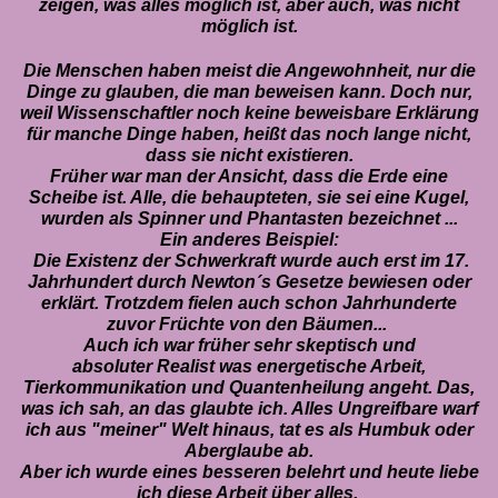
zeigen, was alles möglich ist, aber auch, was nicht
möglich ist.
Die Menschen haben meist die Angewohnheit, nur die
Dinge zu glauben, die man beweisen kann. Doch nur,
weil Wissenschaftler noch keine beweisbare Erklärung
für manche Dinge haben, heißt das noch lange nicht,
dass sie nicht existieren.
Früher war man der Ansicht, dass die Erde eine
Scheibe ist. Alle, die behaupteten, sie sei eine Kugel,
wurden als Spinner und Phantasten bezeichnet ...
Ein anderes Beispiel:
Die Existenz der Schwerkraft wurde auch erst im 17.
Jahrhundert durch Newton´s Gesetze bewiesen oder
erklärt. Trotzdem fielen auch schon Jahrhunderte
zuvor Früchte von den Bäumen...
Auch ich war früher sehr skeptisch und
absoluter Realist was
energetische Arbeit,
Tierkommunikation und Quantenheilung
angeht. Das,
was ich sah, an das glaubte ich. Alles Ungreifbare warf
ich aus "meiner" Welt hinaus, tat es als Humbuk oder
Aberglaube ab.
Aber ich wurde eines besseren belehrt und heute liebe
ich diese Arbeit über alles.